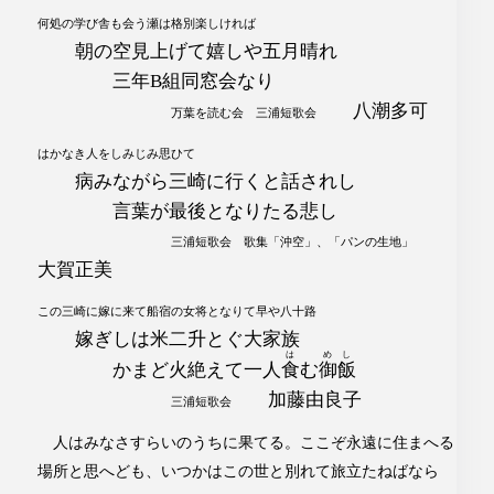
何処の学び舎も会う瀬は格別楽しければ
朝の空見上げて嬉しや五月晴れ
三年B組同窓会なり
八潮多可
万葉を読む会 三浦短歌会
はかなき人をしみじみ思ひて
病みながら三崎に行くと話されし
言葉が最後となりたる悲し
三浦短歌会 歌集「沖空」、「パンの生地」
大賀正美
この三崎に嫁に来て船宿の女将となりて早や八十路
嫁ぎしは米二升とぐ大家族
は
めし
かまど火絶えて一人
食
む
御飯
加藤由良子
三浦短歌会
人はみなさすらいのうちに果てる。ここぞ永遠に住まへる
場所と思へども、いつかはこの世と別れて旅立たねばなら