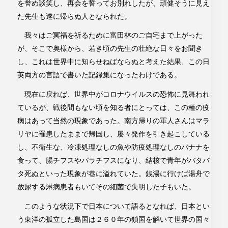
を誉め談笑し、再会を誓ってお別れしたが、頑健そうに見え
た先生も遂に帰らぬ人となられた。
我々はご冥福を祈るために富田林のご自宅まで上がった
が、そこで奥様から、若き頃の先生の壮絶な日々をお聞き
し、これは世界中に知らせねばならぬと考えた結果、この日
英両方の言語で書いた記録集になったわけである。
現在に戻れば、世界中がコロナウイルスの恐怖に見舞われ
ているが、戦後間もない頃を知る者にとっては、この種の疫
病はあって当然の現象であった。南方帰りの軍人さんはマラ
リヤに罹患したままで帰国し、屡々発作を引き起こしている
し、不衛生な、冷凍処理なしの魚や防疫処理なしのバナナを
食って、腸チフスやパラチフスになり、結核で青年がバタバ
タ死ぬといった現象が巷に溢れていた。銭湯に行けば湯舟で
放尿する淋病患者もいてその細菌で失明した子もいた。
このような状況下で日本について語るとなれば、日本とい
う東洋の孤立した島国は２６０年の鎖国を解いて世界の国々