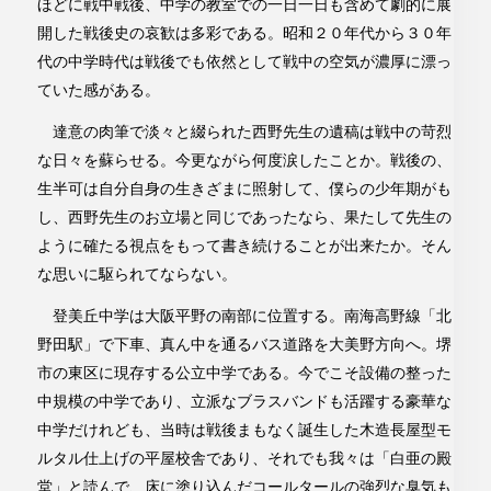
ほどに戦中戦後、中学の教室での一日一日も含めて劇的に展
開した戦後史の哀歓は多彩である。昭和２０年代から３０年
代の中学時代は戦後でも依然として戦中の空気が濃厚に漂っ
ていた感がある。
達意の肉筆で淡々と綴られた西野先生の遺稿は戦中の苛烈
な日々を蘇らせる。今更ながら何度涙したことか。戦後の、
生半可は自分自身の生きざまに照射して、僕らの少年期がも
し、西野先生のお立場と同じであったなら、果たして先生の
ように確たる視点をもって書き続けることが出来たか。そん
な思いに駆られてならない。
登美丘中学は大阪平野の南部に位置する。南海高野線「北
野田駅」で下車、真ん中を通るバス道路を大美野方向へ。堺
市の東区に現存する公立中学である。今でこそ設備の整った
中規模の中学であり、立派なブラスバンドも活躍する豪華な
中学だけれども、当時は戦後まもなく誕生した木造長屋型モ
ルタル仕上げの平屋校舎であり、それでも我々は「白亜の殿
堂」と読んで、床に塗り込んだコールタールの強烈な臭気も