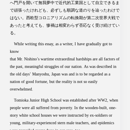
へ門戸を開いて無我夢中で近代的工業国として自立できるま
で頑張ったけれども、必ずしも順調な道のりを辿ったわけで
はない。西欧型コロニアリズムの転換期が第二次世界大戦で
あったと考えても、惨禍は相変わらず否応なく受け続けてい
る。
While writing this essay, as a writer, I have gradually got to
know
that Mr. Nishino’s wartime extraordinal hardships are all factors of
the past, meaningful struggles of our nation. As was described in
the old days’ Manyoshu, Japan was and is to be regarded as a
nation of good fortune, but the reality is not so easily
overwhelmed.
Tomioka Junior High School was established after WW2, when
people were all suffered from poverty. In the wooden-built, one-
story white school houses we were instructed by ex-soldiers or
young, military-experienced stern male teachers, and epidemics