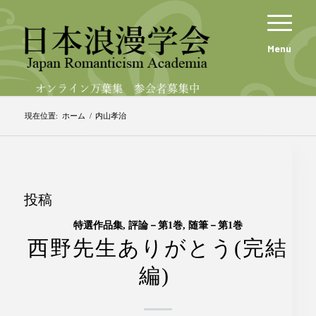
Menu
現在位置:
ホーム
/
内山孝治
投稿
特選作品集
,
評論－第1巻
,
随筆－第1巻
西野先生ありがとう(完結
編)