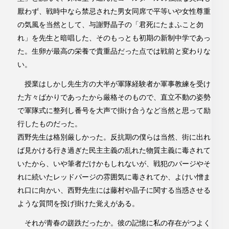
厭わず、戦時中なら禁忌された男女同席で平等いや女性尊重
の気風を当然として、与謝野晶子の「君死にたまふこと勿
れ」を先生と暗唱した、そのもっとも初期の新制中学であっ
た。生卵が最高の栄養で貴重品だった点では戦前と変わりな
い。
授業はしかし先生方の大半が軍隊経験者か軍事教練を受け
た方々ばかりであったから厳格そのもので、直立不動の姿勢
で軍隊式に整列し番号を大声で掛け合うなど当然と思って励
行したものだった。
西野先生は格別厳しかった。反抗期の僕らは当然、街に出れ
ば見かける行き過ぎた民主主義の乱れた物質主義に毒されて
いたから、いや筆者だけかもしれないが、戦犯のパージやそ
れに続いたレッドパージの雰囲気に毒されてか、よけい憎ま
れ口に向かい、西野先生には藤村や晶子に関する当惑させる
ような質問を投げ掛けた覚えがある。
それが青春の蹉跌だったか。彼の記憶に私の存在がつよく