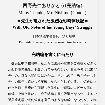
西野先生ありがとう(完結編)
Many Thanks, Mr. Nishino (Concl.)
＝先生が遺された激烈な戦時体験記＝
With Old Notes of his Young Days’ Struggle
日本浪漫学会会長 濱野成秋
By Seishu Hamano, Japan Romanticism Academia
完結編を書くに当たり
登美丘中学在籍中、私たちに国語や歴史をご教授くださっ
た西野龍男先生が他界されてから久しい。郷里を仰げば未だ
先生の元気なお顔が目に浮かぶ。早いもので、教え子たちも
先生の御年に追いつく年齢にならんとしている。ご焼香に上
がった時、奥様から頂戴した先生のご遺稿のコピーを元に、
前編、中編と書いて、今完結編を書く段階となった。まるで
登美丘劇場で観た笛吹き童子のような連載になったが、それ