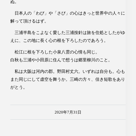
ぬ。
日本人の「わび」や「さび」の心はきっと世界中の人々に
解って頂けるはず。
三浦半島をこよなく愛した三浦按針は旅を住処としたがゆ
えに、この地に長く心の根を下ろしたのであろう。
松江に根を下ろした小泉八雲の心情も同じ。
白秋も三浦や小田原に住んで想うは郷里柳川のこと。
私は大阪は河内の郡。野田村丈六。いずれは自分も。心も
また同じにして虚空を舞うか。三崎の方々、佳き短歌をあり
がとう。
2020年7月31日