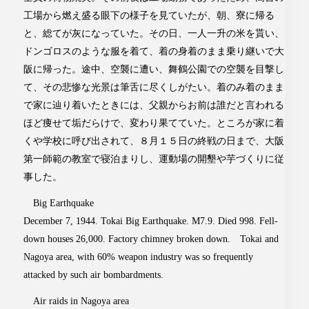
工場から燃え盛る眼下の様子を見ていたが、朝、寮に帰る
と、総てが灰になっていた。その日、一人一升の米を貰い、
ドンゴロスのような服を着て、着の身着のまま乗り継いで大
阪に帰った。途中、空襲に遭い、舞鶴公園での空襲を目撃し
て、その悲惨な光景は筆舌に尽くしがたい。着のみ着のまま
で家に辿り着いたときには、父親からお前は誰だと言われる
ほど痩せて垢だらけで、変わり果てていた。ところが家に着
くや学校に呼び出されて、８月１５日の終戦の日まで、大阪
第一師範の教室で寝泊まりし、運動場の開墾や芋づくりに従
事した。
Big Earthquake
December 7, 1944. Tokai Big Earthquake. M7.9. Died 998. Fell-
down houses 26,000. Factory chimney broken down. Tokai and
Nagoya area, with 60% weapon industry was so frequently
attacked by such air bombardments.
Air raids in Nagoya area