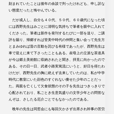
刻まれていたことは後年の余談で判ったけれども、申し訳な
い態度だったと悔やんでいる。
だが成人し、自分も４０代、５０代、６０歳代になった頃
には西野先生はみごとに清明な気持ちで筆者を眼中に入れて
くださった。筆者は新作を発刊するたびに一部を送り、ご講
評を賜り、帰郷すれば登美中時代の仲間と集い会って先生方
とまみゆれば昔の言動を詫びる有様であったが、西野先生は
車で迎えに来て下さったこともある。叔母上の立派な茶道具
が今は郷土美術館に収納されたと聞き、拝見に向かったので
ある。その日一日、武者小路実篤流にいうと、好日を得たわ
けだが、西野先生の胸に絶えず去来していたのは、私が中学
時代に教室にいた顔色のすぐれない痩せた少年のことだっ
た。両親を亡くして欠食状態のその子を先生はつきっきりで
心配されており、私ごとき生意気盛りの文学少年との問答な
んぞは、さしたる厄介ごとでもなかったのである。
晩年の先生は同窓会にも毎回欠かさず出席され幹事の苦労