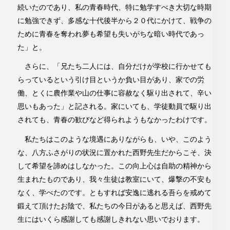
続いたのであり、私の青春時代、特に勉学すべき大切な時期
に勉強できず、多感な十代後半から２０代にかけて、戦争の
ために青春を奪われ夢も希望も失いがちな暗い時代であっ
た」と。
さらに、「兄たち二人には、自分だけが学校に行かせても
らっているという引け目というか負い目があり、家での労
働、とくに農作業や山の仕事に容赦なく駆り出されて、辛い
思いもあった」と記される。家にいても、学徒動員で駆り出
されても、青春の歓びなど得られようもなかったわけです。
私たちはこのような境遇にありながらも、いや、このよう
な、八方ふさがりの状況に置かれた西野先生だからこそ、決
して希望を諦めはしなかった。この向上心は自助の精神から
生まれたものであり、我々生徒は教室にいて、爆撃の不安も
なく、学べたのです。ともすれば安逸に逃れる吾らを戒めて
鍛えて頂けたお陰で、私たちの今日があると思えば、西野先
生にはいくら感謝しても感謝しきれない思いでおります。