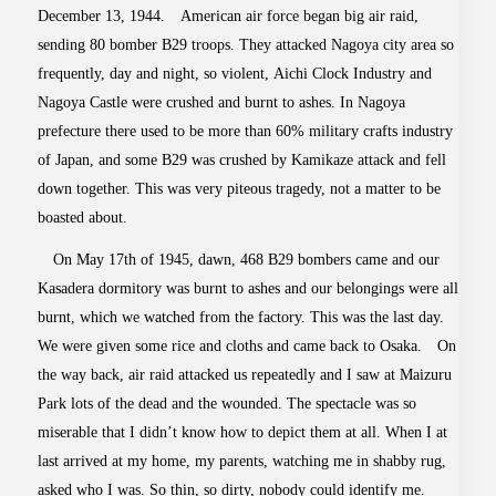
December 13, 1944. American air force began big air raid,
sending 80 bomber B29 troops. They attacked Nagoya city area so
frequently, day and night, so violent, Aichi Clock Industry and
Nagoya Castle were crushed and burnt to ashes. In Nagoya
prefecture there used to be more than 60% military crafts industry
of Japan, and some B29 was crushed by Kamikaze attack and fell
down together. This was very piteous tragedy, not a matter to be
boasted about.
On May 17th of 1945, dawn, 468 B29 bombers came and our
Kasadera dormitory was burnt to ashes and our belongings were all
burnt, which we watched from the factory. This was the last day.
We were given some rice and cloths and came back to Osaka. On
the way back, air raid attacked us repeatedly and I saw at Maizuru
Park lots of the dead and the wounded. The spectacle was so
miserable that I didn’t know how to depict them at all. When I at
last arrived at my home, my parents, watching me in shabby rug,
asked who I was. So thin, so dirty, nobody could identify me.