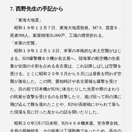
7. 西野先生の手記から
「東海大地震」
昭和１９年１２月７日、東海大地震勃発。M7.9。震度６．
死者998人。家屋倒壊26,000戸。工場の煙突折れる。
「米軍の空襲」
昭和１９年１２月１３日、米軍の本格的な本土空襲がはじ
まる。B29爆撃機８０機が名古屋へ。陸海軍の航空機の生産
量が全国の６割を占める名古屋は、これ以降しばしば空襲を
受ける。とくに昭和２０年３月から５月には昼夜を問わず空
襲が激化した。この間、愛知時計や名古屋城も爆撃を受け
た。目の前で日本機がB29に体当たりした光景や寮のまわり
の民家が直撃を受けるのを目撃したり、逃げ回って田の溝に
飛び込んで難を逃れたことや、B29が高射砲にやられて落ち
た現場を見に行った友からの話を聞いたりした。
昭和２０年5月17日未明、B29４６８機来週。笠寺寮全焼。
全員の荷物焼失。その前夜は工場勤務であったため、高台の