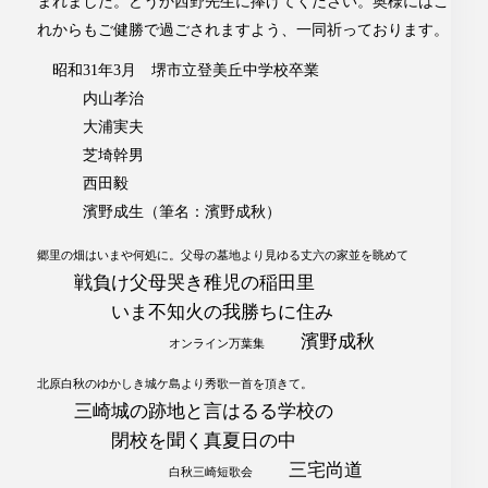
まれました。どうか西野先生に捧げてください。奥様にはこ
れからもご健勝で過ごされますよう、一同祈っております。
昭和31年3月 堺市立登美丘中学校卒業
内山孝治
大浦実夫
芝埼幹男
西田毅
濱野成生（筆名：濱野成秋）
郷里の畑はいまや何処に。父母の墓地より見ゆる丈六の家並を眺めて
戦負け父母哭き稚児の稲田里
いま不知火の我勝ちに住み
濱野成秋
オンライン万葉集
北原白秋のゆかしき城ケ島より秀歌一首を頂きて。
三崎城の跡地と言はるる学校の
閉校を聞く真夏日の中
三宅尚道
白秋三崎短歌会