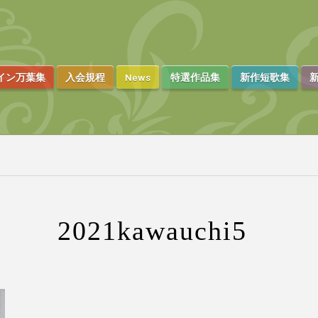
イン万葉集
入会規程
News
特選作品集
新作短歌集
新
2021kawauchi5