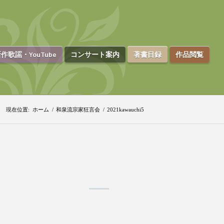
作歌謡・YouTube
コンサート案内
著書目録
作品閲覧
現在位置:
ホーム
/
和泉流宗家狂言会
/
2021kawauchi5