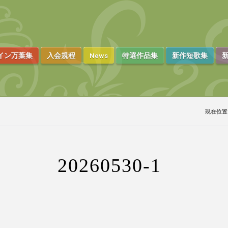
イン万葉集
入会規程
News
特選作品集
新作短歌集
新
現在位置
20260530-1