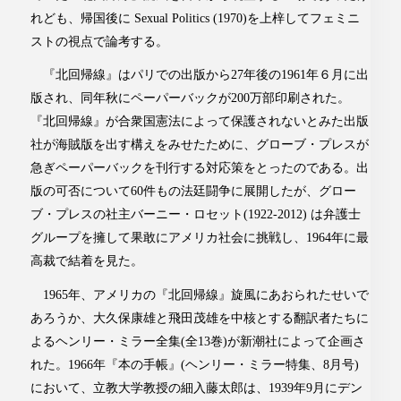
れども、帰国後に Sexual Politics (1970)を上梓してフェミニ
ストの視点で論考する。
『北回帰線』はパリでの出版から27年後の1961年６月に出
版され、同年秋にペーパーバックが200万部印刷された。
『北回帰線』が合衆国憲法によって保護されないとみた出版
社が海賊版を出す構えをみせたために、グローブ・プレスが
急ぎペーパーバックを刊行する対応策をとったのである。出
版の可否について60件もの法廷闘争に展開したが、グロー
ブ・プレスの社主バーニー・ロセット(1922-2012) は弁護士
グループを擁して果敢にアメリカ社会に挑戦し、1964年に最
高裁で結着を見た。
1965年、アメリカの『北回帰線』旋風にあおられたせいで
あろうか、大久保康雄と飛田茂雄を中核とする翻訳者たちに
よるヘンリー・ミラー全集(全13巻)が新潮社によって企画さ
れた。1966年『本の手帳』(ヘンリー・ミラー特集、8月号)
において、立教大学教授の細入藤太郎は、1939年9月にデン