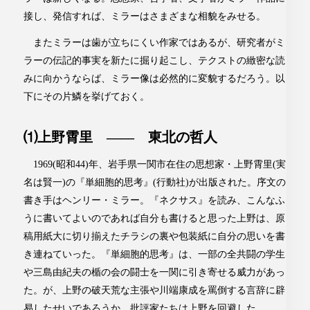
接し、発信すれば、ミラーはさまざまな相貌をみせる。
またミラーは歯が立ちにくい作家ではあるが、研究者がミ
ラーの伝記的事実を新たに掘り起こし、テクストの緻密な読
みに向かうならば、ミラー像は必然的に変貌するだろう。以
下にその片鱗を挙げておく。
⑴上野霄里 ―― 東北の哲人
1969(昭和44)年、岩手県一関市在住の思想家・上野霄里(実
名は賢一)の『単細胞的思考』(行動社)が出版された。序文の
書き手はヘンリー・ミラー。『ネクサス』を読み、こんなふ
うに書いてよいのであれば自分も書けると思った上野は、原
稿用紙大に切り揃えたチラシの裏や包装紙に自分の思いを書
き連ねていった。『単細胞的思考』は、一部の全共闘の学生
や三島由紀夫の楯の会の闘士を一関に引き寄せる威力があっ
た。が、上野の破天荒な主張や川端康成を罵倒する言辞に辟
易したせいであろうか、批評家たちは上野を回避した。