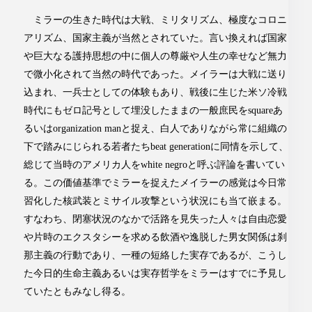
ミラーの生きた時代は大戦、ミリタリズム、極度なコロニ
アリズム、国家主義が当然とされていた。言い換えれば国家
や巨大なる護持思想の中に個人の尊厳や人生の幸せなど無力
で微小化されて当然の時代であった。メイラーは大戦に送り
込まれ、一兵士としての体験もあり、戦後に生じた米ソ冷戦
時代にもゼロ記号として埋没したままの一般庶民をsquareあ
るいはorganization manと捉え、白人でありながら常に組織の
下で踏みにじられる若者たちbeat generationに同情を示して、
総じて当時のアメリカ人をwhite negroと呼ぶ評論を書いてい
る。この価値基準でミラーを捉えたメイラーの感覚は今日常
習化した核武装とミサイル攻撃という状況にも当て嵌まる。
すなわち、閉塞状況のなかで活路を見失った人々は自由恋愛
や片時のエクスタシーを求める飲酒や逸脱した男女関係は刹
那主義の行動であり、一種の短絡した実存であるが、こうし
た今日的生命主義あるいは実存哲学をミラーはすでに予見し
ていたともみなし得る。