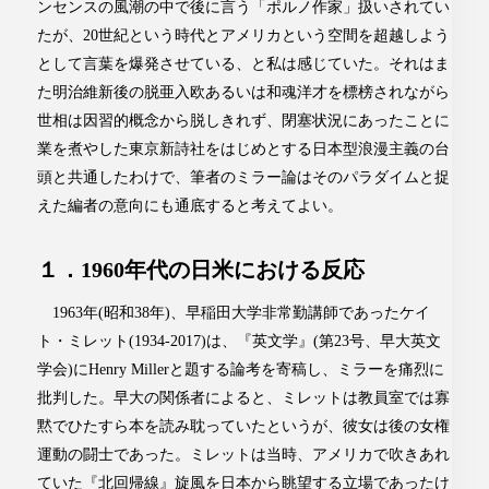
ンセンスの風潮の中で後に言う「ポルノ作家」扱いされてい
たが、20世紀という時代とアメリカという空間を超越しよう
として言葉を爆発させている、と私は感じていた。それはま
た明治維新後の脱亜入欧あるいは和魂洋才を標榜されながら
世相は因習的概念から脱しきれず、閉塞状況にあったことに
業を煮やした東京新詩社をはじめとする日本型浪漫主義の台
頭と共通したわけで、筆者のミラー論はそのパラダイムと捉
えた編者の意向にも通底すると考えてよい。
１．1960年代の日米における反応
1963年(昭和38年)、早稲田大学非常勤講師であったケイ
ト・ミレット(1934-2017)は、『英文学』(第23号、早大英文
学会)にHenry Millerと題する論考を寄稿し、ミラーを痛烈に
批判した。早大の関係者によると、ミレットは教員室では寡
黙でひたすら本を読み耽っていたというが、彼女は後の女権
運動の闘士であった。ミレットは当時、アメリカで吹きあれ
ていた『北回帰線』旋風を日本から眺望する立場であったけ