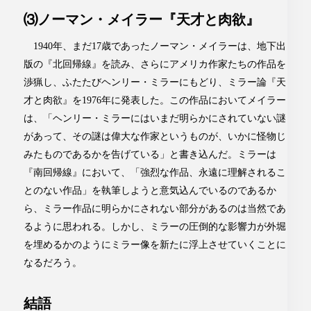
⑶ノーマン・メイラー『天才と肉欲』
1940年、まだ17歳であったノーマン・メイラーは、地下出
版の『北回帰線』を読み、さらにアメリカ作家たちの作品を
渉猟し、ふたたびヘンリー・ミラーにもどり、ミラー論『天
才と肉欲』を1976年に発表した。この作品においてメイラー
は、「ヘンリー・ミラーにはいまだ明らかにされていない謎
があって、その謎は偉大な作家というものが、いかに怪物じ
みたものであるかを告げている」と書き込んだ。ミラーは
『南回帰線』において、「強烈な作品、永遠に理解されるこ
とのない作品」を執筆しようと意気込んでいるのであるか
ら、ミラー作品に明らかにされない部分があるのは当然であ
るように思われる。しかし、ミラーの圧倒的な影響力が外堀
を埋めるかのようにミラー像を新たに浮上させていくことに
なるだろう。
結語