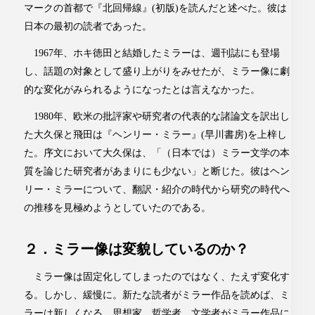
マークの首都で『北回帰線』(初版)を読んだと述べた。彼は
日本の最初の読者であった。
1967年、ホキ徳田と結婚したミラーは、週刊誌にも登場
し、話題の対象として盛り上がりをみせたが、ミラー像に劇
的な変化がみられるようになったとは言えなかった。
1980年、欧米の批評家や研究者の代表的な諸論文を訳出し
た大久保と飛田は『ヘンリー・ミラー』(早川書房)を上梓し
た。序文において大久保は、「（日本では）ミラー文学の本
質を論じた研究者があまりにも少ない」と断じた。彼はヘン
リー・ミラーについて、翻訳・紹介の時代から研究の時代へ
の推移を見極めようとしていたのである。
２．ミラー像は変貌しているのか？
ミラー像は固定化してしまったのではなく、たえず変化す
る。しかし、緩慢に。新たな読者がミラー作品を読めば、ミ
ラーは新しくなる。思想家、哲学者、文学者がミラー作品に