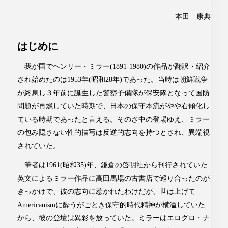
本田 康典
はじめに
我が国でヘンリー・ミラー(1891-1980)の作品が翻訳・紹介
され始めたのは1953年(昭和28年)であった。当時は朝鮮戦争
が終息し３年前に誕生した警察予備隊が保安隊となって国防
問題が再燃していた時期で、日本の保守本流がやや右傾化し
ている時期であったと言える。そのさ中の登場ゆえ、ミラー
の包み隠さない性的描写は反逆的志向を持つとされ、異端視
されていた。
筆者は1961(昭和35)年、鎌倉の啓明社から刊行されていた
英文によるミラー作品に高田馬場の古書店で巡り合ったのが
きっかけで、彼の志向に惹かれたわけだが、世は上げて
Americanismに酔うがごとき保守的時代精神が横溢していた
から、彼の登壇は異彩を放っていた。ミラーはエログロ・ナ