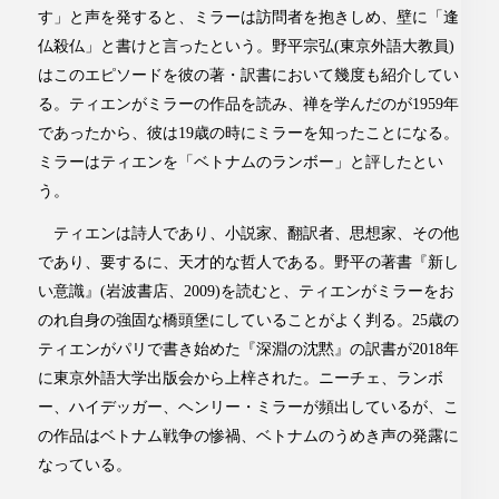
す」と声を発すると、ミラーは訪問者を抱きしめ、壁に「逢
仏殺仏」と書けと言ったという。野平宗弘(東京外語大教員)
はこのエピソードを彼の著・訳書において幾度も紹介してい
る。ティエンがミラーの作品を読み、禅を学んだのが1959年
であったから、彼は19歳の時にミラーを知ったことになる。
ミラーはティエンを「ベトナムのランボー」と評したとい
う。
ティエンは詩人であり、小説家、翻訳者、思想家、その他
であり、要するに、天才的な哲人である。野平の著書『新し
い意識』(岩波書店、2009)を読むと、ティエンがミラーをお
のれ自身の強固な橋頭堡にしていることがよく判る。25歳の
ティエンがパリで書き始めた『深淵の沈黙』の訳書が2018年
に東京外語大学出版会から上梓された。ニーチェ、ランボ
ー、ハイデッガー、ヘンリー・ミラーが頻出しているが、こ
の作品はベトナム戦争の惨禍、ベトナムのうめき声の発露に
なっている。