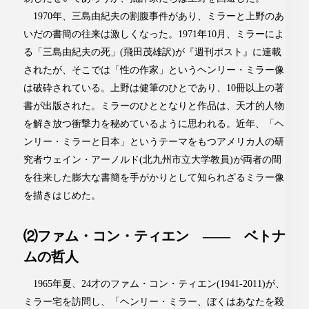
1970年、三島由紀夫の割腹事件があり、ミラーと上野のあ
いだの書簡の往来は激しくなった。1971年10月、ミラーによ
る「三島由紀夫の死」(飛田茂雄訳)が『週刊ポスト』に連載
されたが、そこでは「性の作家」というヘンリー・ミラー像
は破砕されている。上野は健筆のひとであり、10冊以上の著
書が出版された。ミラーのひととなりと作品は、天才的人物
を解き放つ衝撃力を秘めているように思われる。近年、「ヘ
ンリー・ミラーと日本」というテーマをもつアメリカ人の研
究者ウェイン・アーノルド(北九州市立大学教員)が両者の間
を往来した膨大な書簡を手がかりとして知られざるミラー像
を描きはじめた。
⑵ファム・コン・ティエン ―― ベトナ
ムの哲人
1965年夏、24才のファム・コン・ティエン(1941-2011)が、
ミラー宅を訪問し、「ヘンリー・ミラー、ぼくはあなたを殺