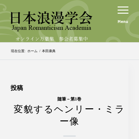
Menu
現在位置:
ホーム
/
本田康典
投稿
随筆－第1巻
変貌するヘンリー・ミラ
ー像