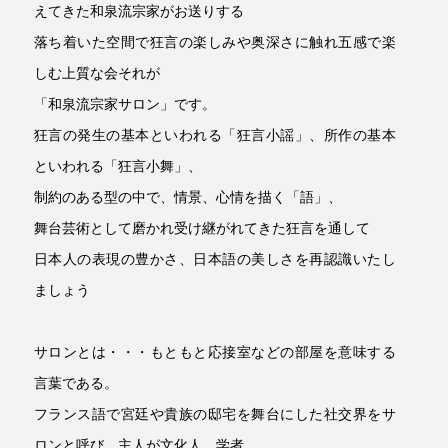
えてきた和泉流宗家がお送りする
落ち着いた空間で狂言の楽しみや奥深さに触れ五感で楽
しむ上質な会それが
「和泉流宗家サロン」です。
狂言の発生の基本といわれる「狂言小謡」、所作の基本
といわれる「狂言小舞」、
制約のある型の中で、情景、心情を描く「語」、
舞台芸術として磨かれ受け継がれてきた狂言を通して
日本人の表現の豊かさ、日本語の美しさを再認識いたし
ましょう
サロンとは・・・もともと応接室などの部屋を意味する
言葉である。
フランス語で宮廷や貴族の邸宅を舞台にした社交界をサ
ロンと呼び、主人が文化人、学者、