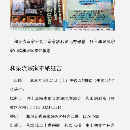
和泉流宗家十九世宗家故和泉元秀報恩 狂言和泉流宗
家山脇和泉家累代報恩
和泉流宗家奉納狂言
日時： 2020年6月27日（土）午後2時開始（午後1時半
頃受付）
場所： 浄土真宗本願寺派築地本願寺 和田堀廟所（杉
並区永福1-8-1 03-3323-0321）
番組： 和泉元秀宗家好みの狂言二曲 ほか小舞
出演： 和泉流二十世宗家 和泉元彌 史上初女性狂言