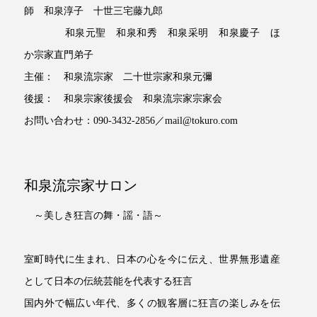
師 和泉淳子 十世三宅藤九郎
和泉元聖 和泉和秀 和泉采明 和泉慶子 ほ
か宗家直門弟子
主催： 和泉流宗家 二十世宗家和泉元彌
後援： 和泉宗家後援会 和泉流宗家宗家会
お問い合わせ：090-3432-2856／mail@tokuro.com
和泉流宗家サロン
～美しき狂言の舞・謡・語～
室町時代に生まれ、日本の心を今に伝え、世界無形遺産
として日本の伝統芸能を代表する狂言
国内外で幅広い年代、多くの観客層に狂言の楽しみを伝