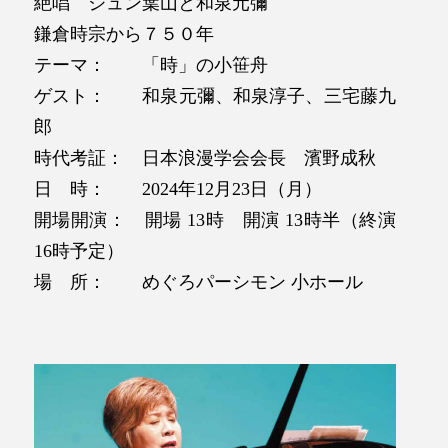
絶唱 ジュン葉山と和泉元彌
鎌倉時宗から７５０年
テーマ： 「時」の小笹舟
ゲスト： 和泉元彌、和泉淳子、三宅藤九
郎
時代考証： 日本浪漫学会会長 濱野成秋
日 時： 2024年12月23日（月）
開場開演： 開場 13時 開演 13時半（終演
16時予定）
場 所： めぐろパーシモン 小ホール