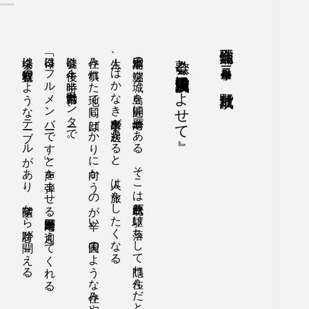
会場は料理教室のようなテーブルがあり、隣室から詩吟が聞こえる。
「今日はフルメンバーです」と声を弾ませる三宅尚道師匠が迎えてくれる。
歌会は午後１時半、勤労市民センターで。
人生、はかなき出来事が次々起こると、人は旅をしたくなる。
令和二年十一月二十一日
歌会と講演『浪漫歌人山川登美子によせて』