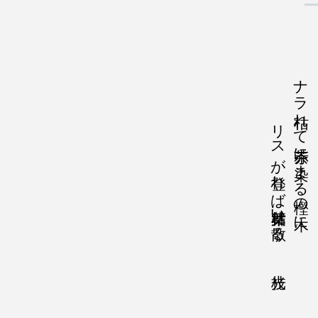
リスが登れば枯葉舞い散る 光枝
ナラ枯れて赤茶に染まる樫の木に