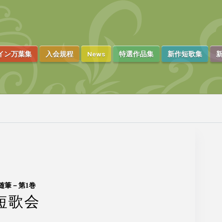
イン万葉集
入会規程
News
特選作品集
新作短歌集
新
随筆－第1巻
短歌会