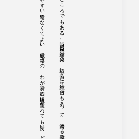
住み慣れた地で同じ顔ばかりに向かうのが辛い。天国のような住みやすい処でなくてよい、地獄の果ての、わが身の細る境遇に置かれても良い、どこか遠くに行きたい。そんな夕陽や月夜を視たければここにお出でな。筆者は山川登美子の講演も兼ねて車を飛ばした。
三浦半島の突端、城ヶ島を間近に三崎港がある。そこは北原白秋が駆け落ちして隠れ住んだところでもある。当時、白秋は傷心の果て。駈け落ちは絶望の日々でもあって、暗澹たる心境であった。ところがここに、彼の歌碑が最初に建てられ、白秋自身が懐かしさを胸に訪れた。昭和十六年、真珠湾攻撃の年である。