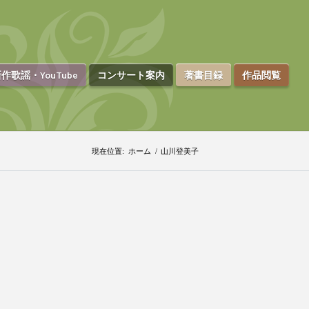
作歌謡・YouTube
コンサート案内
著書目録
作品閲覧
現在位置:
ホーム
/
山川登美子