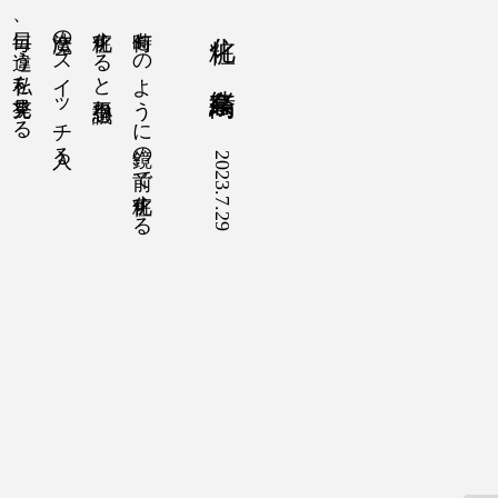
毎日、違う私を発見する
魔法のスイッチ入る
化粧すると不思議ね
何時ものように鏡の前で化粧する
化粧 高鳥奈緒
2023.7.29