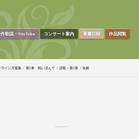
作歌謡・YouTube
コンサート案内
著書目録
作品閲覧
ンライン万葉集
/
第1巻 戦い済んで
/
詩歌－第1巻
/
化粧