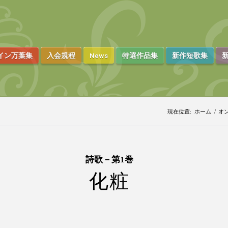
イン万葉集
入会規程
News
特選作品集
新作短歌集
新
現在位置:
ホーム
/
オ
詩歌－第1巻
化粧