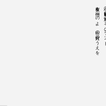
夜空も翔ぶのよ、街の灯火のうえを
心の避難所は永