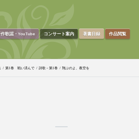
作歌謡・YouTube
コンサート案内
著書目録
作品閲覧
集
/
第1巻 戦い済んで
/
詩歌－第1巻
/
翔ぶのよ、夜空を