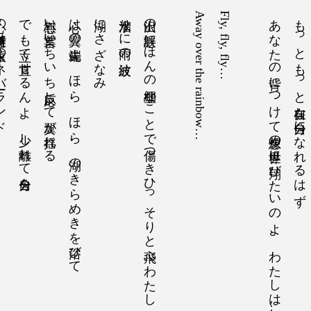
遠のネバーランド
でも立て直せるんよ、少し離れて自分を
心無い言葉いちいち反応して翼が揺れる
心は翼の先端よ、ほら、ほら、湖のきらめきを浴びて
湖にさざなみ
水溜りに雨の波紋
沢山の誤解、ほんの些細なことで傷つきひっそりと飛ぶわたし
Away over the rainbow…
Fly, fly, fly…
あなたの背につけて想像の世界に翔びたいのよ、わたしは…
もっともっと自在な自分になれるはず