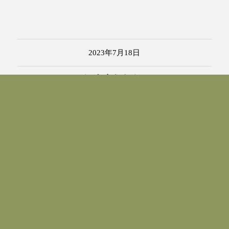
2023年7月18日
タグ:
高鳥奈緒
次も気に入っていただけるかもしれません。
虹の橋は自分色
津軽のお盆休み