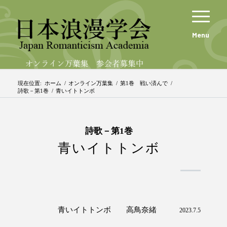
Menu
現在位置:
ホーム
/
オンライン万葉集
/
第1巻 戦い済んで
/
詩歌－第1巻
/
青いイトトンボ
詩歌－第1巻
青いイトトンボ
青いイトトンボ 高鳥奈緒
2023.7.5