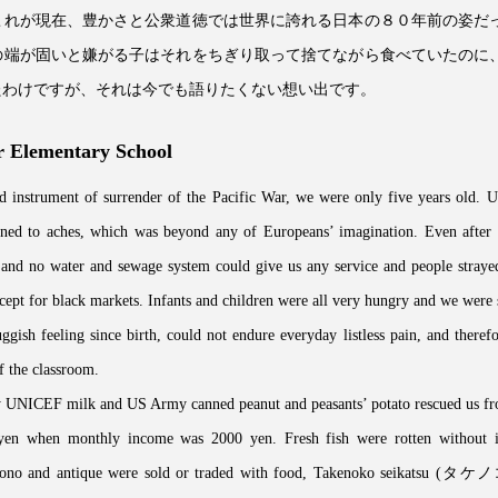
これが現在、豊かさと公衆道徳では世界に誇れる日本の８０年前の姿だ
の端が固いと嫌がる子はそれをちぎり取って捨てながら食べていたのに
たわけですが、それは今でも語りたくない想い出です。
ar Elementary School
instrument of surrender of the Pacific War, we were only five years old. Unt
urned to aches, which was beyond any of Europeans’ imagination. Even after t
wn and no water and sewage system could give us any service and people straye
cept for black markets. Infants and children were all very hungry and we were 
ggish feeling since birth, could not endure everyday listless pain, and there
f the classroom.
ly UNICEF milk and US Army canned peanut and peasants’ potato rescued us fro
 yen when monthly income was 2000 yen. Fresh fish were rotten without i
imono and antique were sold or traded with food, Takenoko seikatsu (タ