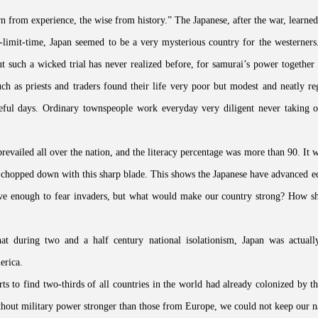
rn from experience, the wise from history.” The Japanese, after the war, learne
f-limit-time, Japan seemed to be a very mysterious country for the westerner
ut such a wicked trial has never realized before, for samurai’s power togethe
such as priests and traders found their life very poor but modest and neatly 
eful days. Ordinary townspeople work everyday very diligent never taking
evailed all over the nation, and the literacy percentage was more than 90. It 
be chopped down with this sharp blade. This shows the Japanese have advanced 
ctive enough to fear invaders, but what would make our country strong? How s
hat during two and a half century national isolationism, Japan was actuall
erica.
ts to find two-thirds of all countries in the world had already colonized by
out military power stronger than those from Europe, we could not keep our n