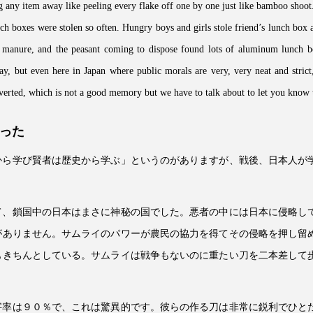
ing any item away like peeling every flake off one by one just like bamboo shoot
h boxes were stolen so often. Hungry boys and girls stole friend’s lunch box a
 manure, and the peasant coming to dispose found lots of aluminum lunch b
way, but even here in Japan where public morals are very, very neat and strict
verted, which is not a good memory but we have to talk about to let you know th
だった
から学び賢者は歴史から学ぶ」というのがありますが、戦後、日本人が
て、鎖国中の日本はまさに神秘の国でした。悪者の中には日本に侵略し
がありません。サムライのパワーが農民の協力を得てその侵略を押し留
もきちんとしている。サムライは戦争もないのに重たい刀を二本差して
字率は９０％で、これは驚異的です。彼らの作る刀は非常に鋭利でひと