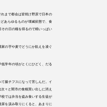
。それまで都会は皆焼け野原で日本の
などあらゆるものが壊滅状態で、食
日その日の糧を得るので精いっぱい
農家の芋や麦でどうにか飢えを凌ぐ
学低学年の頃がとくにひどく、だる
べて腸チフスになって苦しんだ。イ
品は次々と闇市の食糧買い出しに消え
学校では弁当を盗み食いする生徒が
糞尿を汲み取りにくると、あまりに