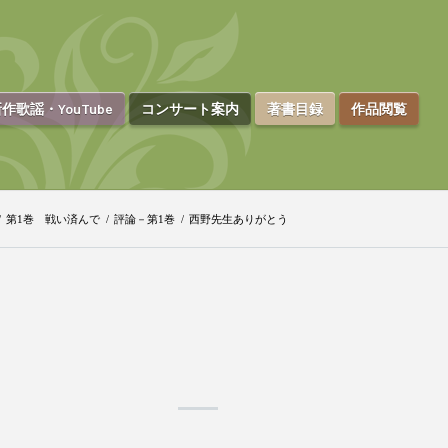
作歌謡・YouTube
コンサート案内
著書目録
作品閲覧
/
第1巻 戦い済んで
/
評論－第1巻
/
西野先生ありがとう