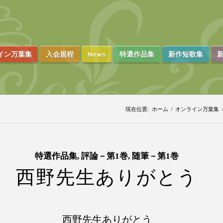
イン万葉集
入会規程
News
特選作品集
新作短歌集
新
現在位置:
ホーム
/
オンライン万葉集
特選作品集
,
評論－第1巻
,
随筆－第1巻
西野先生ありがとう
西野先生ありがとう