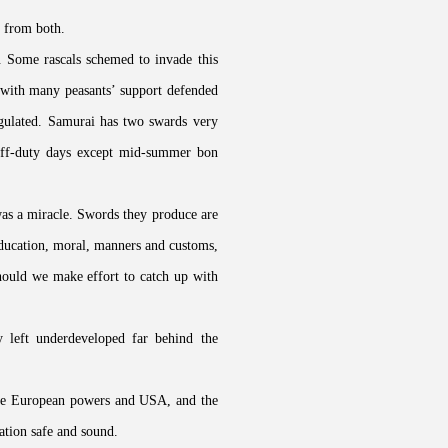
d from both.
s. Some rascals schemed to invade this
r with many peasants’ support defended
regulated. Samurai has two swards very
 off-duty days except mid-summer bon
was a miracle. Swords they produce are
education, moral, manners and customs,
hould we make effort to catch up with
y left underdeveloped far behind the
 the European powers and USA, and the
ation safe and sound.