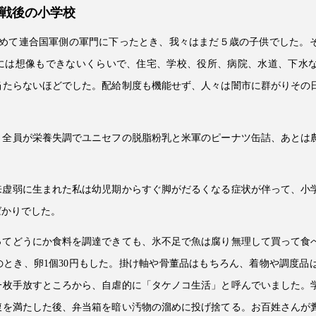
と戦後の小学校
をみとめて連合国軍側の軍門に下ったとき、我々はまだ５歳の子供でした
には想像もできないくらいで、住宅、学校、役所、病院、水道、下水
当たらないほどでした。配給制度も機能せず、人々は闇市に群がりその
、全員が栄養失調でユニセフの脱脂粉乳と米軍のピーナツ缶詰、あとは
来虚弱に生まれた私は幼児期からすぐ脚がだるくなる症状が伴って、小
ばかりでした。
ってどうにか食料を調達できても、氷不足で魚は腐り無理して買って食
円のとき、卵1個30円もした。掛け軸や骨董品はもちろん、着物や調度
一枚手放すところから、自虐的に「タケノコ生活」と呼んでいました。
腹を満たした後、弁当箱を暗い汚物の溜めに投げ捨てる。お百姓さんが