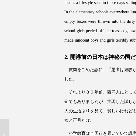
means a lifestyle seen in those days sell
In the elementary schools everywhere lunc
empty boxes were thrown into the dirty
school girls peeled off the toast edge a
made innocent boys and girls terribly sub
2. 開港前の日本は神秘の国
皮肉をこめた諺に、「愚者は経験
した。
それより８０年前、西洋人にとっ
企てもありましたが、実現した試し
人の生活ぶりを見て、貧しいけれど
盆と正月だけ。
小学教育は全国行き届いていて識
西野先生ありがとう(中編)