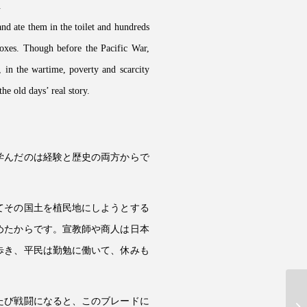
.
nd ate them in the toilet and hundreds
oxes. Though before the Pacific War,
, in the wartime, poverty and scarcity
e old days’ real story.
学んだのは経験と歴史の両方からで
てその国土を植民地にしようとする
めたからです。宣教師や商人は日本
歩き、平民は勤勉に働いて、休みも
たび戦闘になると、このブレードに
三