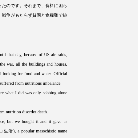
ったのです。それまで、食料に困ら
、戦争がもたらず貧困と食糧難で純
il that day, because of US air raids,
he war, all the buildings and houses,
d looking for food and water. Official
suffered from nutritious imbalance.
fore what I did was only sobbing alone
m nutrition disorder death.
ce, but we bought it and it gave us
ケノコ生活), a popular masochistic name