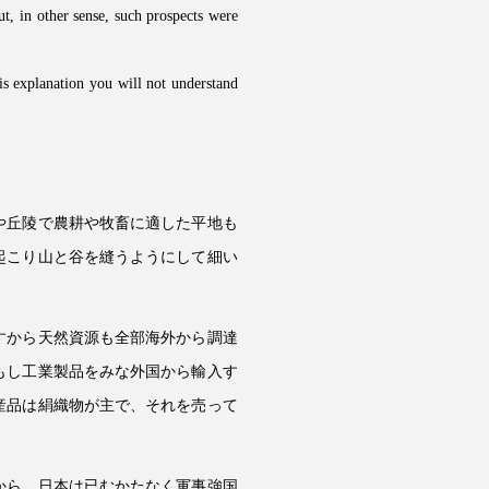
ut, in other sense, such prospects were
is explanation you will not understand
や丘陵で農耕や牧畜に適した平地も
起こり山と谷を縫うようにして細い
すから天然資源も全部海外から調達
もし工業製品をみな外国から輸入す
産品は絹織物が主で、それを売って
から、日本は已むかたなく軍事強国