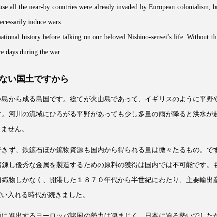
ause all the near-by countries were already invaded by European colonialism, b
ecessarily induce wars.
ional history before talking on our beloved Nishino-sensei’s life. Without th
re days during the war.
ない国土ですから
小島から成る島国です。総てが火山島であって、イギリスのように平野
す。河川の流域にひろがる平野があっても少し多量の雨が降ると洪水が
りません。
できず、鉄鉱石ほか鉱物資源も国内から得られる量は微々たるもの。で
精錬し優秀な金属を製造するための原料の獲得は国内では不可能です。
絹織物しかなく、開港した１８７０年代から半世紀にわたり、主要輸出
買い入れる時代が続きました。
面に進出するヨーロッパ諸国の勢力は凄まじく、日本に迫る勢いでした