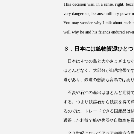
This decision was, in a sense, right, bec
very dangerous, because military power n
You may wonder why I talk about such nat
well why he and his friends endured seve
３．日本には鉱物資源ひとつ
日本は４つの島と大小さまざまな
ほとんどなく、大部分が山岳地帯で
道があり、鉄道の敷設も容易ではあ
石炭や石油の産出はほとんど期待
する。つまり鉄鉱石から銑鉄を得て
るのでは、トレードできる国産品は
獲得した利益で船や兵器や自動車を
２０世紀になってアジアや南方方