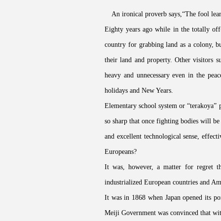
An ironical proverb says,“The fool lea
Eighty years ago while in the totally of
country for grabbing land as a colony, b
their land and property. Other visitors 
heavy and unnecessary even in the peac
holidays and New Years.
Elementary school system or “terakoya” pr
so sharp that once fighting bodies will 
and excellent technological sense, effe
Europeans?
It was, however, a matter for regret t
industrialized European countries and Am
It was in 1868 when Japan opened its por
Meiji Government was convinced that with