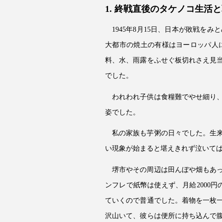
1. 終戦直後のタケノコ生活
1945年8月15日、日本が敗戦
大都市の焼土の有様はヨーロッパ人
料、水、雨露をふせぐ板切れさえ見
でした。
われわれ子供は食糧難でやせ細り
姿でした。
私の家族も芋粥の日々でした。生
い現象が始まると堪えきれず泣いて
堺市やその周辺は田んぼや畑もあ
ンフレで紙幣は使えず、月給2000
ていくので普通でした。着物を一枚
沢山いて、彼らは便所に持ち込んで