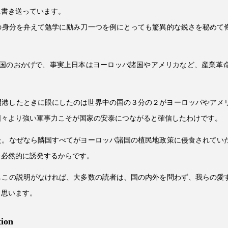
に書き送っています。
の身分を弁えて勉学に励み刀一つを例にとっても驚異的な鋭さを秘めて
鎖国のおかげで、事実上日本はヨーロッパ諸国やアメリカなど、産業革
て開港したときに眼にしたのは世界中の国の３分の２がヨーロッパやアメ
国々より強い軍事力こそが国家の安泰につながると確信したわけです。
た。なぜなら隣国すべてがヨーロッパ諸国の植民地政策に侵食されてい
を必然的に誘発するからです。
しこの説明がなければ、大多数の読者は、国の内外を問わず、我らの愛
と思います。
tion