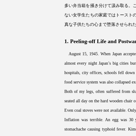
多い弁当箱を掻き分けて汲み取る。
ない女学生たちの家庭ではトースト
真な子供たちの心まで堕落させられ
1. Peeling-off Life and Postw
August 15, 1945. When Japan accepted 
almost every night Japan’s big cities b
hospitals, city offices, schools fell do
food service system was also collapsed ex
Both of my legs, often suffered from slu
seated all day on the hard wooden chair o
Even coal stoves were not available. On
Inflation was terrible. An egg was 30
stomachache causing typhoid fever. K