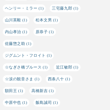
ヘンリー・ミラー
(1)
三宅藤九郎
(1)
山川英毅
(1)
松本文男
(1)
内山孝治
(1)
原恭子
(1)
佐藤惣之助
(1)
ジグムント・フロイト
(1)
☆なぎさ橋ブルース
(1)
近江敏郎
(1)
☆涙の観音さま
(1)
西条八十
(1)
額田王
(1)
高橋新吉
(1)
中原中也
(1)
飯島誠司
(1)