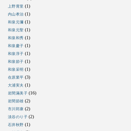
(1)
上野霄里
(1)
内山孝治
(1)
和泉元彌
(1)
和泉元聖
(1)
和泉和秀
(1)
和泉慶子
(1)
和泉淳子
(1)
和泉節子
(1)
和泉采明
(3)
在原業平
(1)
大浦実夫
(16)
岩間滿美子
(2)
岩間節雄
(2)
市川郢康
(2)
淡谷のり子
(1)
石井秋野