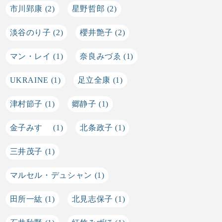
市川郢康
(2)
星野哲郎
(2)
淡谷のり子
(2)
櫻井艶子
(2)
マン・レイ
(1)
奈良みづゑ
(1)
UKRAINE
(1)
足立全康
(1)
津村節子
(1)
郷静子
(1)
金子みすゞ
(1)
北条政子
(1)
三井茂子
(1)
マルセル・デュシャン
(1)
田所一紘
(1)
北見志保子
(1)