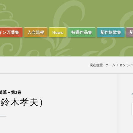
イン万葉集
入会規程
News
特選作品集
新作短歌集
新
現在位置:
ホーム
/
オンライ
随筆－第2巻
（鈴木孝夫）