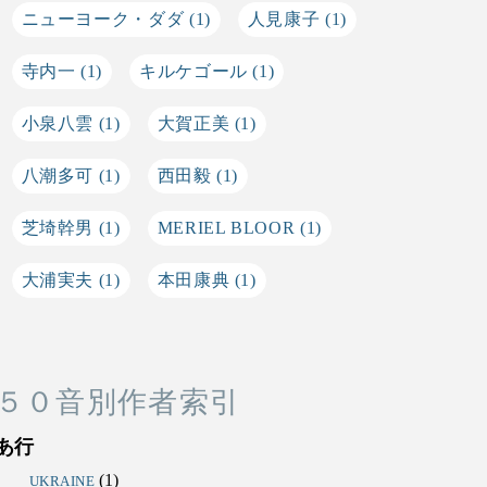
ニューヨーク・ダダ
(1)
人見康子
(1)
寺内一
(1)
キルケゴール
(1)
小泉八雲
(1)
大賀正美
(1)
八潮多可
(1)
西田毅
(1)
芝埼幹男
(1)
MERIEL BLOOR
(1)
大浦実夫
(1)
本田康典
(1)
５０音別作者索引
あ行
(1)
UKRAINE