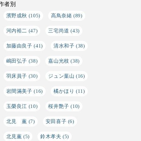
作者別
濱野成秋
(105)
高鳥奈緒
(89)
河内裕二
(47)
三宅尚道
(43)
加藤由良子
(41)
清水和子
(38)
嶋田弘子
(38)
嘉山光枝
(38)
羽床員子
(30)
ジュン葉山
(16)
岩間滿美子
(16)
橘かほり
(11)
玉榮良江
(10)
桜井艶子
(10)
北見 薫
(7)
安田喜子
(6)
北見薫
(5)
鈴木孝夫
(5)