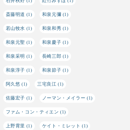
石井秋野
(1)
紅竹みずほ
(1)
斎藤明道
(1)
和泉元彌
(1)
若山牧水
(1)
和泉和秀
(1)
和泉元聖
(1)
和泉慶子
(1)
和泉采明
(1)
長崎三郎
(1)
和泉淳子
(1)
和泉節子
(1)
阿久悠
(1)
三宅良江
(1)
佐藤宏子
(1)
ノーマン・メイラー
(1)
ファム・コン・ティエン
(1)
上野霄里
(1)
ケイト・ミレット
(1)