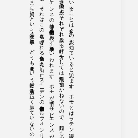
ところが私は近頃になって、この人間に付けられたサピエンス、つまり「賢い」という意味の種小名は、どうも人間という動物の実態を正しく表していないのではないかとまじめに思うようになったのです。それはどうしてなのかを次に説明しましょう。
そしてこの学名にはどうしてラテン語が用いられるのかと言えば、それはこの二名法と呼ばれる命名法を考え出したスェーデンの博物学者カール・フォン・リンネが活躍した一八世紀のヨーロッパでは、まだラテン語がヨーロッパ全体で学問の共通語だったからです。
はじめの大きなまとまりを表わすHomoの部分は属名と称され、次のサピエンスの部分は個別的特徴を表わす種小名といわれます。ホモが苗字でサピエンスがホモという家族の、個々の成員と考えれば分かりやすいでしょう。
この学名というものは、世界各地の生物を博物学や動植物学で扱う際に、同じもの、同一の対象を、言葉の違う国々の人々がそれぞれ異なる呼び方をしては混乱を招きかねないので、同じものに対してラテン語の単語をHomo sapiensのように二つ重ねてつけた、万国共通の名称のことをさします。
私たち人間という動物がいま、学術上ホモ・サピエンスという学名でよばれていることは多くの人が知っていると思います。ホモとはラテン語で「人」を意味する言葉で、サピエンスは同じくラテン語の「賢い」という意味の形容詞です。