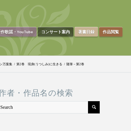
作歌謡・YouTube
コンサート案内
著書目録
作品閲覧
ン万葉集
/
第2巻 現身(うつしみ)に生きる
/
随筆－第2巻
作者・作品名の検索