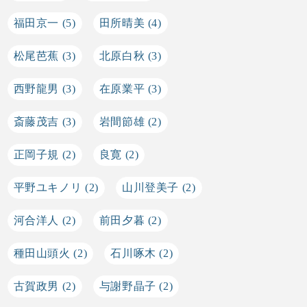
福田京一
(5)
田所晴美
(4)
松尾芭蕉
(3)
北原白秋
(3)
西野龍男
(3)
在原業平
(3)
斎藤茂吉
(3)
岩間節雄
(2)
正岡子規
(2)
良寛
(2)
平野ユキノリ
(2)
山川登美子
(2)
河合洋人
(2)
前田夕暮
(2)
種田山頭火
(2)
石川啄木
(2)
古賀政男
(2)
与謝野晶子
(2)